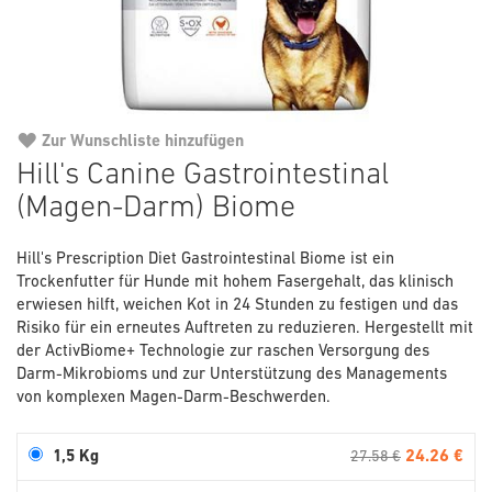
Zur Wunschliste hinzufügen
Zum
Hill's Canine Gastrointestinal
Anfang
(Magen-Darm) Biome
der
Bildgalerie
springen
Hill's Prescription Diet Gastrointestinal Biome ist ein
Trockenfutter für Hunde mit hohem Fasergehalt, das klinisch
erwiesen hilft, weichen Kot in 24 Stunden zu festigen und das
Risiko für ein erneutes Auftreten zu reduzieren. Hergestellt mit
der ActivBiome+ Technologie zur raschen Versorgung des
Darm-Mikrobioms und zur Unterstützung des Managements
von komplexen Magen-Darm-Beschwerden.
24.26 €
1,5 Kg
27.58 €