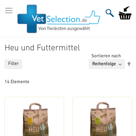
Zum
Inhalt
Mein Wa
springen
Heu und Futtermittel
Sortieren nach
Ab
Filter
so
14
Elemente