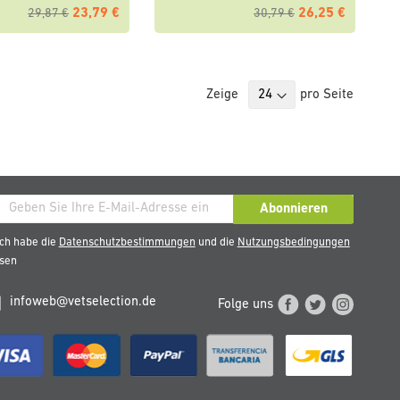
23,79 €
26,25 €
29,87 €
30,79 €
Zeige
pro Seite
den
Abonnieren
ch habe die
Datenschutzbestimmungen
und die
Nutzungsbedingungen
esen
eren
sletter
infoweb@vetselection.de
Folge uns