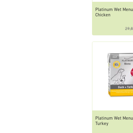
Platinum Wet Menu
Chicken
29,8
Platinum Wet Menu
Turkey