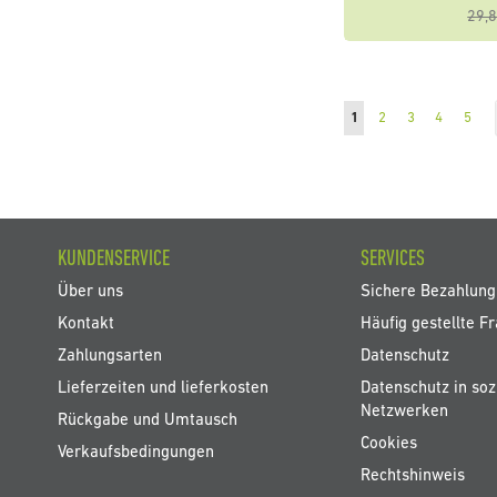
29,8
Seite
Sie lesen gerade die Se
Seite
Seite
Seite
Seite
1
2
3
4
5
KUNDENSERVICE
SERVICES
Über uns
Sichere Bezahlung
Kontakt
Häufig gestellte F
Zahlungsarten
Datenschutz
Lieferzeiten und lieferkosten
Datenschutz in soz
Netzwerken
Rückgabe und Umtausch
Cookies
Verkaufsbedingungen
Rechtshinweis