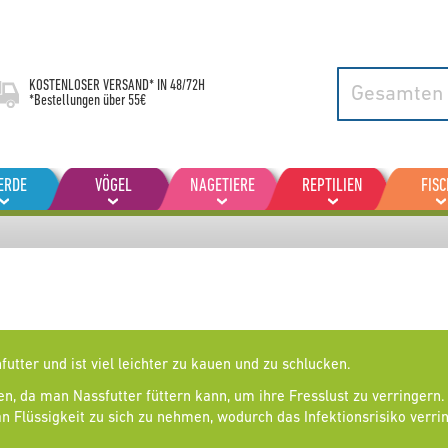
KOSTENLOSER VERSAND* IN
48/72H
*Bestellungen über 55€
ERDE
VÖGEL
NAGETIERE
REPTILIEN
FISC
futter und ist viel leichter zu kauen und zu schlucken.
essen, da man Nassfutter füttern kann, um ihre Fresslust zu verringe
 Flüssigkeit zu sich zu nehmen, wodurch das Infektionsrisiko verrin