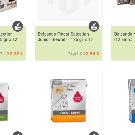
lection
Belcando Finest Selection
Belcando 
25 gr x 12
Junior (Beutel) - 125 gr x 12
(12 Einh.)
22,29 €
22,90 €
7 €
24,67 €