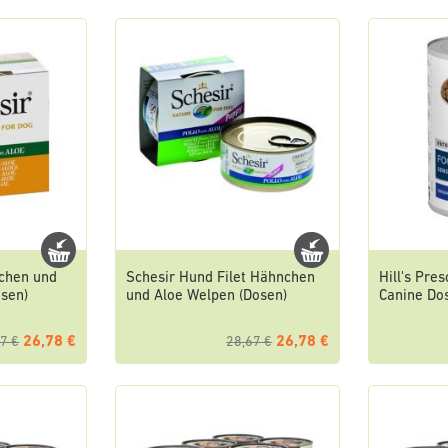
chen und
Schesir Hund Filet Hähnchen
Hill's Pres
osen)
und Aloe Welpen (Dosen)
Canine Do
26,78 €
26,78 €
7 €
28,67 €