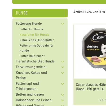
hunde
Artikel
1
-
24
von
378
Fütterung Hunde
Futter für Hunde
Nassfutter für Hunde
Natürliches Hundefutter
Futter ohne Getreide für
Hunde
Futter Halbfeucht
Tierärtztliche Diet Hunde
Entwurmungsmittel
Knochen, Kekse und
Preise
Futternapf und
Cesar classics Häh
Trinkbrunnen
(Dose) 150 gr x 14
Betten und Kissen
27,7
Halsbänder und Leinen