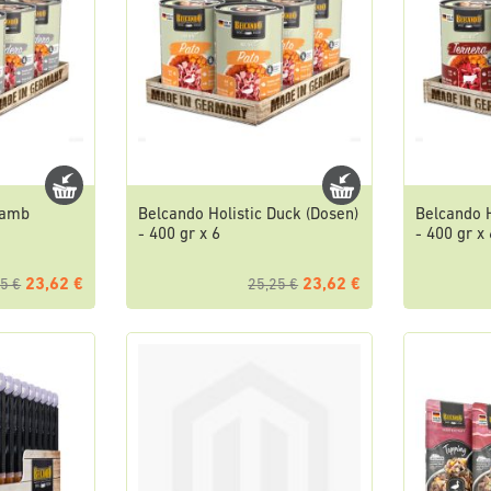
Lamb
Belcando Holistic Duck (Dosen)
Belcando H
6
- 400 gr x 6
- 400 gr x 
23,62 €
23,62 €
5 €
25,25 €