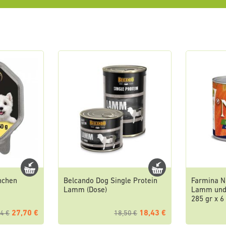
nchen
Belcando Dog Single Protein
Farmina N
Lamm (Dose)
Lamm und 
285 gr x 6
27,70 €
18,43 €
4 €
18,50 €