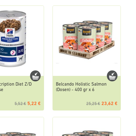
cription Diet Z/D
Belcando Holistic Salmon
se
(Dosen) - 400 gr x 6
5,22 €
23,62 €
5,52 €
25,25 €