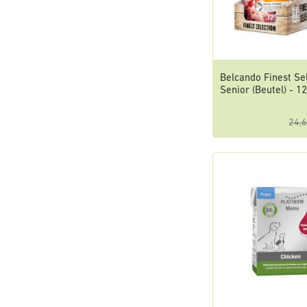
Belcando Finest Se
Senior (Beutel) - 1
24,6