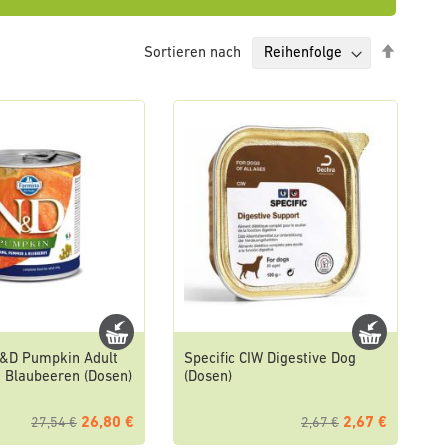
Absteig
Sortieren nach
sortier
&D Pumpkin Adult
Specific CIW Digestive Dog
Blaubeeren (Dosen)
(Dosen)
26,80 €
2,67 €
27,54 €
2,67 €