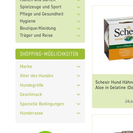
Hütten und Garten
Spielzeuge und Sport
Pflege und Gesundheit
Hygiene
Boutique/Kleidung
Träger und Reise
shopping-möglichkeiten
Marke
Alter des Hundes
Schesir Hund Hähn
Hundegröße
Aloe in Gelatine (D
Geschmack
28,6
Spezielle Bedingungen
Hunderasse