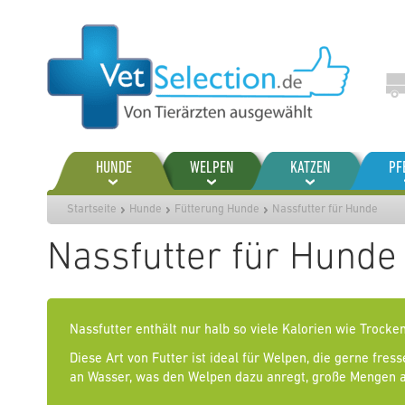
Zum
Inhalt
springen
HUNDE
WELPEN
KATZEN
PF
Startseite
Hunde
Fütterung Hunde
Nassfutter für Hunde
Nassfutter für Hunde
Nassfutter enthält nur halb so viele Kalorien wie Trocken
Diese Art von Futter ist ideal für Welpen, die gerne fr
an Wasser, was den Welpen dazu anregt, große Mengen an