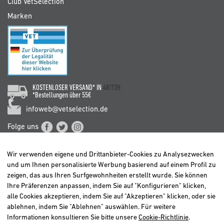
Club VetSelection
Marken
KOSTENLOSER VERSAND* IN
48/72H
*Bestellungen über 55€
infoweb@vetselection.de
Folge uns
Wir verwenden eigene und Drittanbieter-Cookies zu Analysezwecken
und um Ihnen personalisierte Werbung basierend auf einem Profil zu
zeigen, das aus Ihren Surfgewohnheiten erstellt wurde. Sie können
Ihre Präferenzen anpassen, indem Sie auf "Konfigurieren" klicken,
BELGIË / BELGIQUE
alle Cookies akzeptieren, indem Sie auf "Akzeptieren" klicken, oder sie
DEUTSCHLAND
ablehnen, indem Sie "Ablehnen" auswählen. Für weitere
ESPAÑA
Informationen konsultieren Sie bitte unsere
Cookie-Richtlinie
.