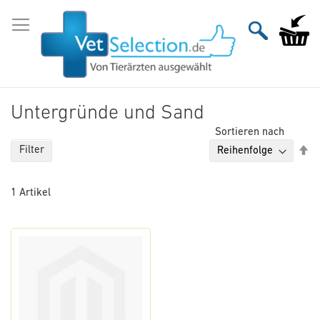
Zum
Inhalt
Mein Wa
springen
Untergründe und Sand
Sortieren nach
Ab
Filter
so
1
Artikel