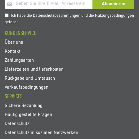
Melden
Abonnieren
Sie
sich
Ich habe die
Datenschutzbestimmungen
und die
Nutzungsbedingungen
für
gelesen
unseren
KUNDENSERVICE
Newsletter
an:
Über uns
Kontakt
Zahlungsarten
Lieferzeiten und lieferkosten
Rückgabe und Umtausch
Verkaufsbedingungen
SERVICES
Sichere Bezahlung
Häufig gestellte Fragen
Datenschutz
Datenschutz in sozialen Netzwerken