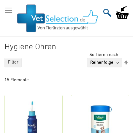
Zum
Inhalt
Mein Wa
springen
Hygiene Ohren
Sortieren nach
Ab
Filter
so
15
Elemente