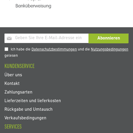
Melden
Abonnieren
Sie
sich
Ich habe die
Datenschutzbestimmungen
und die
Nutzungsbedingungen
für
gelesen
unseren
KUNDENSERVICE
Newsletter
an:
Über uns
Kontakt
Zahlungsarten
Lieferzeiten und lieferkosten
Rückgabe und Umtausch
Verkaufsbedingungen
SERVICES