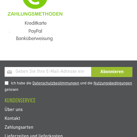
Melden
Abonnieren
Sie
sich
Ich habe die
Datenschutzbestimmungen
und die
Nutzungsbedingungen
für
gelesen
unseren
KUNDENSERVICE
Newsletter
an:
Über uns
Kontakt
Zahlungsarten
Lieferzeiten und lieferkosten