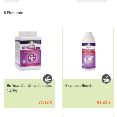
so
8
Elemente
Bo Yeas Act Ultra Caballos
Ekymash Booster
1,2 Kg
97,12 €
81,23 €