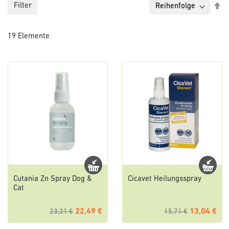
Ab
Filter
so
19
Elemente
Cutania Zn Spray Dog &
Cicavet Heilungsspray
Cat
22,49 €
13,04 €
23,21 €
15,71 €