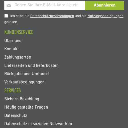
Melden
Abonnieren
Sie
sich
Ich habe die
Datenschutzbestimmungen
und die
Nutzungsbedingungen
für
gelesen
unseren
KUNDENSERVICE
Newsletter
an:
Über uns
Kontakt
Zahlungsarten
Lieferzeiten und lieferkosten
Rückgabe und Umtausch
Verkaufsbedingungen
SERVICES
Sichere Bezahlung
Häufig gestellte Fragen
Datenschutz
Datenschutz in sozialen Netzwerken