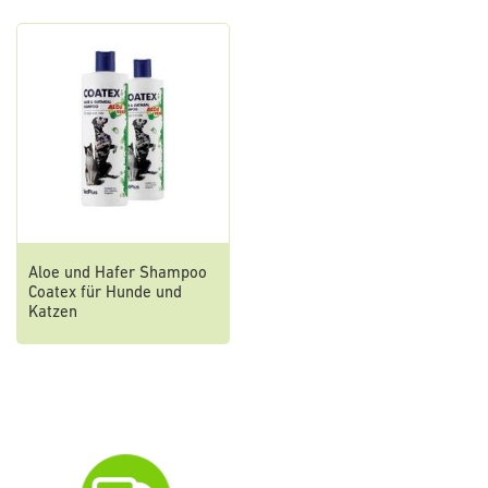
Aloe und Hafer Shampoo
Coatex für Hunde und
Katzen