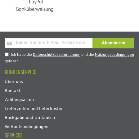
Melden
Abonnieren
Sie
sich
Ich habe die
Datenschutzbestimmungen
und die
Nutzungsbedingungen
für
gelesen
unseren
KUNDENSERVICE
Newsletter
an:
Über uns
Kontakt
Zahlungsarten
Lieferzeiten und lieferkosten
Rückgabe und Umtausch
Verkaufsbedingungen
SERVICES