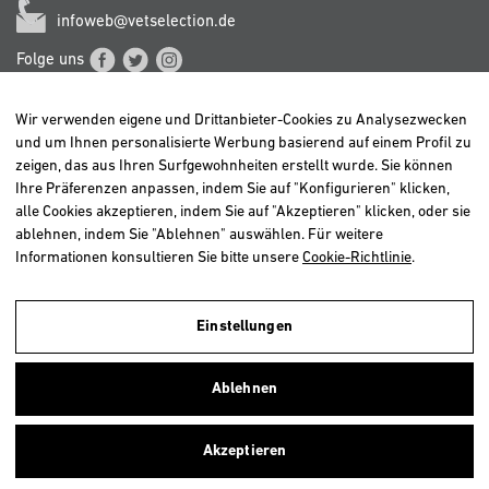
infoweb@vetselection.de
Folge uns
Wir verwenden eigene und Drittanbieter-Cookies zu Analysezwecken
und um Ihnen personalisierte Werbung basierend auf einem Profil zu
zeigen, das aus Ihren Surfgewohnheiten erstellt wurde. Sie können
Ihre Präferenzen anpassen, indem Sie auf "Konfigurieren" klicken,
BELGIË / BELGIQUE
alle Cookies akzeptieren, indem Sie auf "Akzeptieren" klicken, oder sie
DEUTSCHLAND
ablehnen, indem Sie "Ablehnen" auswählen. Für weitere
ESPAÑA
Informationen konsultieren Sie bitte unsere
Cookie-Richtlinie
.
FRANCE
ITALIA
Einstellungen
NEDERLAND
ÖSTERREICH
Ablehnen
PORTUGAL
Akzeptieren
Copyright © 2026 Vetselection. Alle Rechte vorbehalten.