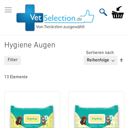
Zum
Inhalt
Mein Wa
springen
Hygiene Augen
Sortieren nach
Ab
Filter
so
13
Elemente