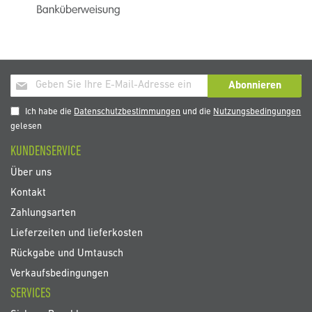
Melden
Abonnieren
Sie
sich
Ich habe die
Datenschutzbestimmungen
und die
Nutzungsbedingungen
für
gelesen
unseren
KUNDENSERVICE
Newsletter
an:
Über uns
Kontakt
Zahlungsarten
Lieferzeiten und lieferkosten
Rückgabe und Umtausch
Verkaufsbedingungen
SERVICES