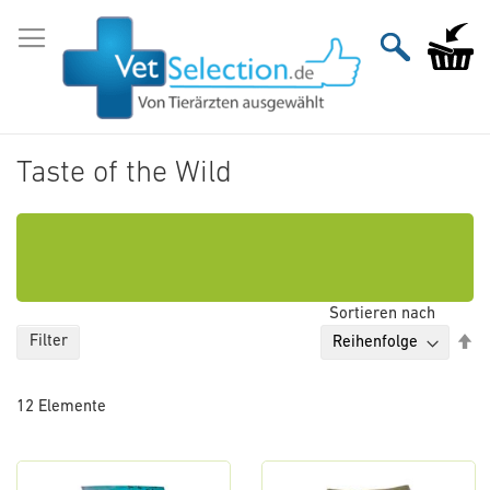
Zum
Inhalt
Mein Wa
springen
Taste of the Wild
Sortieren nach
Ab
Filter
so
12
Elemente