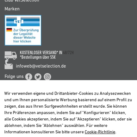
Club VetSelection
Marken
KOSTENLOSER VERSAND* IN
48/72H
*Bestellungen über 55€
infoweb@vetselection.de
Folge uns
Wir verwenden eigene und Drittanbieter-Cookies zu Analysezwecken
und um Ihnen personalisierte Werbung basierend auf einem Profil zu
zeigen, das aus Ihren Surfgewohnheiten erstellt wurde. Sie können
Ihre Präferenzen anpassen, indem Sie auf "Konfigurieren" klicken,
BELGIË / BELGIQUE
alle Cookies akzeptieren, indem Sie auf "Akzeptieren" klicken, oder sie
DEUTSCHLAND
ablehnen, indem Sie "Ablehnen" auswählen. Für weitere
ESPAÑA
Informationen konsultieren Sie bitte unsere
Cookie-Richtlinie
.